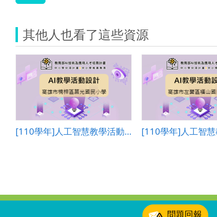
其他人也看了這些資源
[110學年]人工智慧教學活動設計―高雄市楠梓區莒光國民小學
:::
問題回報