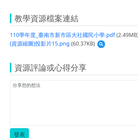
教學資源檔案連結
110學年度_臺南市新市區大社國民小學.pdf
(2.49MB
(資源縮圖)投影片15.png
(60.37KB)
預
覽
(資
源
資源評論或心得分享
縮
圖)
投
影
片
15.png
發表