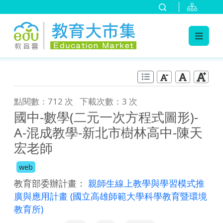
:::
跳到主要內容
:::
點閱數：712 次
下載次數：3 次
國中-數學(二元一次方程式圖形)-
A-混成教學-新北市樹林高中-陳天
宏老師
web
教育部委辦計畫：
親師生線上教學與學習模式推
廣與應用計畫
(國立高雄師範大學科學教育暨環境
教育所)