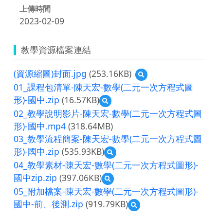
上傳時間
2023-02-09
教學資源檔案連結
(資源縮圖)封面.jpg
(253.16KB)
預
覽
01_課程包清單-陳天宏-數學(二元一次方程式圖
(資
形)-國中.zip
(16.57KB)
預
源
覽
縮
02_教學說明影片-陳天宏-數學(二元一次方程式圖
01_
圖)
形)-國中.mp4
(318.64MB)
課
封
03_教學流程簡案-陳天宏-數學(二元一次方程式圖
程
面.jpg
包
形)-國中.zip
(535.93KB)
預
清
覽
04_教學素材-陳天宏-數學(二元一次方程式圖形)-
單-
03_
陳
國中zip.zip
(397.06KB)
預
教
天
覽
學
05_附加檔案-陳天宏-數學(二元一次方程式圖形)-
宏-
04_
流
數
國中-前、後測.zip
(919.79KB)
預
教
程
學
覽
學
簡