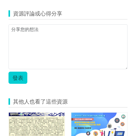
(二
05_
素
案-
元
附
材-
陳
資源評論或心得分享
一
加
陳
天
次
檔
天
宏-
方
案-
宏-
數
程
陳
數
學
式
天
學
(二
圖
宏-
(二
元
形)-
數
元
一
國
學
一
次
中.zip
(二
次
方
元
方
程
一
程
式
發表
次
式
圖
方
圖
形)-
程
形)-
國
式
國
中.zip
其他人也看了這些資源
圖
中
形)-
zip.zip
國
中-
前、
後
測.zip