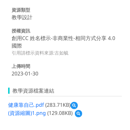
資源類型
教學設計
授權資訊
創用CC 姓名標示-非商業性-相同方式分享 4.0
國際
引用請標示資料來源:古如毓
上傳時間
2023-01-30
教學資源檔案連結
健康靠自己.pdf
(283.71KB)
預
覽
(資源縮圖)1.png
(129.08KB)
預
健
覽
康
(資
靠
源