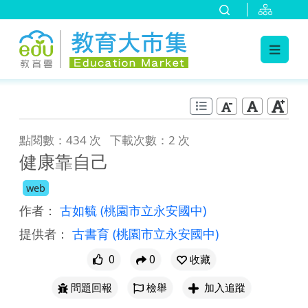
:::
跳到主要內容
:::
點閱數：434 次
下載次數：2 次
健康靠自己
web
作者：
古如毓
(桃園市立永安國中)
提供者：
古書育
(桃園市立永安國中)
0
0
收藏
問題回報
檢舉
加入追蹤