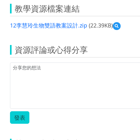
教學資源檔案連結
12李慧玲生物雙語教案設計.zip
(22.39KB)
預
覽
12
李
資源評論或心得分享
慧
玲
生
物
雙
語
教
案
設
計.zip
發表