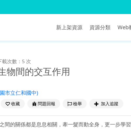
新上架資源
資源分類
We
下載次數：5 次
-生物間的交互作用
桃園市立仁和國中)
收藏
問題回報
檢舉
加入追蹤
之間的關係都是息息相關，牽一髮而動全身，更一步學習