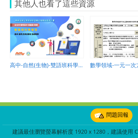
其他人也看了這些資源
高中-自然(生物)-雙語班科學報告-B-混成教學-臺北陽明高中-簡嘉慧老師
:::
問題回報
建議最佳瀏覽螢幕解析度 1920 x 1280，建議使用 Chr