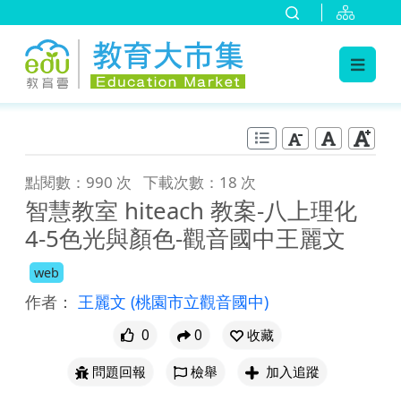
:::
跳到主要內容
:::
點閱數：990 次
下載次數：18 次
智慧教室 hiteach 教案-八上理化
4-5色光與顏色-觀音國中王麗文
web
作者：
王麗文
(桃園市立觀音國中)
0
0
收藏
問題回報
檢舉
加入追蹤