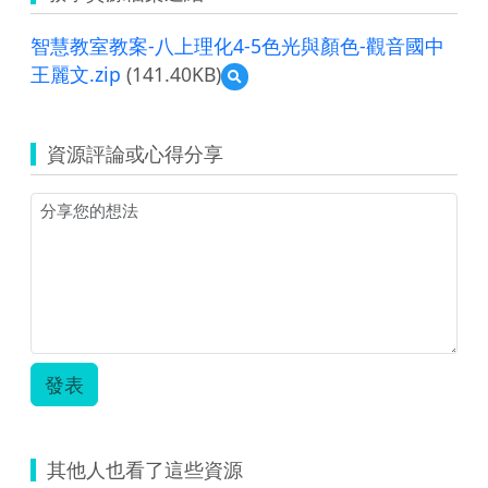
智慧教室教案-八上理化4-5色光與顏色-觀音國中
王麗文.zip
(141.40KB)
預
覽
智
慧
資源評論或心得分享
教
室
教
案-
八
上
理
化
4-
5
色
發表
光
與
顏
色-
其他人也看了這些資源
觀