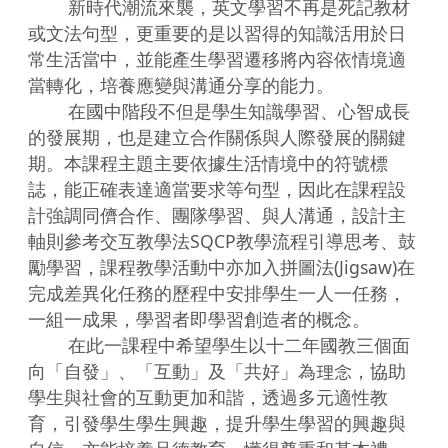
        新時代潮流來襲，英文學習不再是死記教材
或文法句型，更重要的是以習得的知識活用於日
常生活當中，並能產生學習遷移將內容依情境適
當轉化，培養應變與溝通分享的能力。

        在國中階段不但是學生知識學習、心智成長
的發展期，也是建立合作關係與人際發展的關鍵
期。本課程主題主要依據生活情境中的符號標
誌，能正確表達適當要求等句型，因此在課程設
計強調同儕合作、團隊學習、與人溝通，設計主
軸則參考交互教學法SQCP教學流程引導思考、鼓
勵學習，課程教學活動中亦加入拼圖法(Jigsaw)在
完成差異化任務的歷程中安排學生一人一任務，
一組一成果，學習者即學習創造者的概念。

        在此一課程中希望學生以十二年國教三個面
向「自發」、「互動」及「共好」為理念，協助
學生與社會的互動更加和諧，透過多元適性教
育，引發學生學生興趣，提升學生學習的興趣與