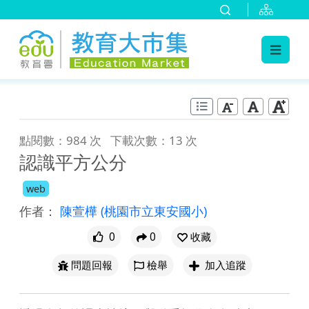
:::
跳到主要內容
:::
點閱數：984 次
下載次數：13 次
認識平方公分
web
作者：
陳萱樺
(桃園市立東安國小)
0
0
收藏
問題回報
檢舉
加入追蹤