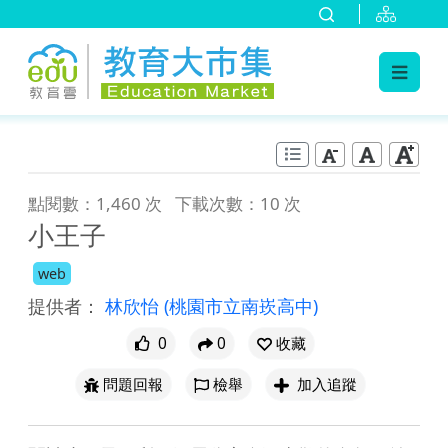
:::
跳到主要內容
:::
點閱數：1,460 次
下載次數：10 次
小王子
web
提供者：
林欣怡
(桃園市立南崁高中)
0
0
收藏
問題回報
檢舉
加入追蹤