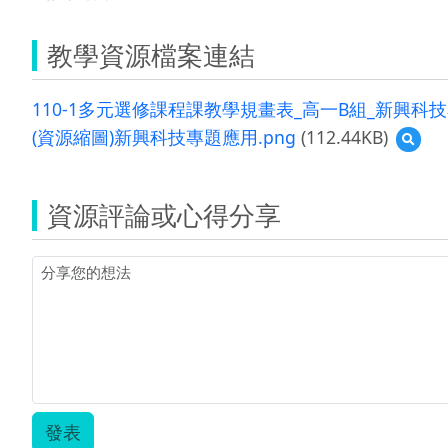
教學資源檔案連結
110-1多元選修課程課教學規畫表_高一B組_新興科技專
(資源縮圖)新興科技專題應用.png
(112.44KB)
預
覽
(資
源
資源評論或心得分享
縮
圖)
新
興
科
技
專
題
應
用.pn
發表