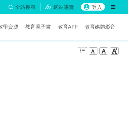
全站搜尋
網站導覽
登入
b教學資源
教育電子書
教育APP
教育媒體影音