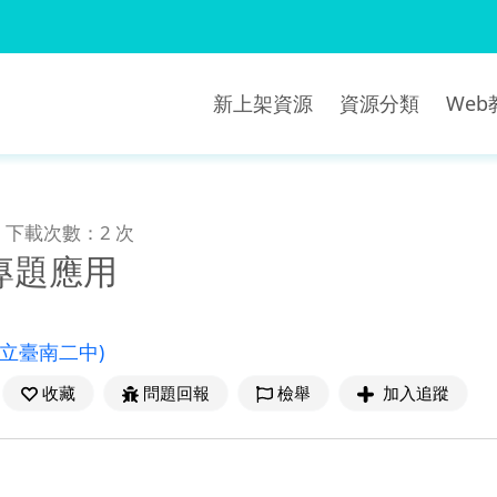
新上架資源
資源分類
We
下載次數：2 次
專題應用
國立臺南二中)
收藏
問題回報
檢舉
加入追蹤