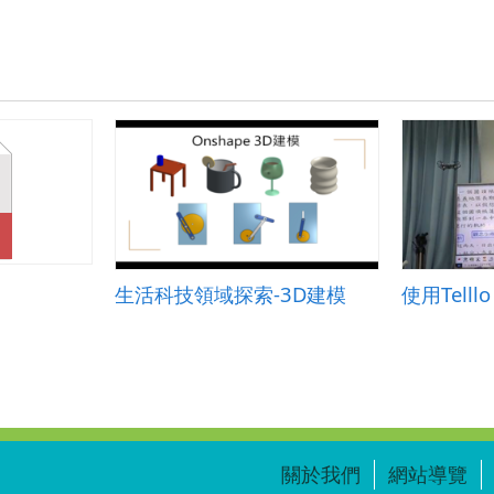
一
B
組
_
新
興
科
技
專
題
應
用.zip
生活科技領域探索-3D建模
使用Tell
關於我們
網站導覽