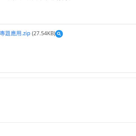
題應用.zip
(27.54KB)
預
覽
110-
1
多
元
選
修
課
程
課
教
學
規
畫
g
表
_
高