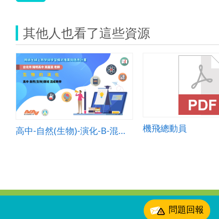
其他人也看了這些資源
機飛總動員
高中-自然(生物)-演化-B-混成教學-臺北市陽明高中-簡嘉慧老師
:::
問題回報