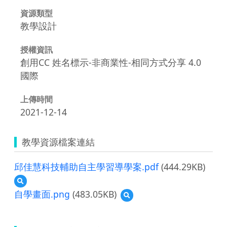
資源類型
教學設計
授權資訊
創用CC 姓名標示-非商業性-相同方式分享 4.0
國際
上傳時間
2021-12-14
教學資源檔案連結
邱佳慧科技輔助自主學習導學案.pdf
(444.29KB)
預
覽
自學畫面.png
(483.05KB)
預
邱
覽
佳
自
慧
學