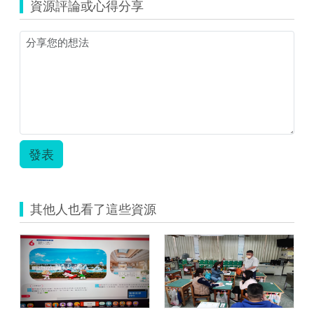
科
資源評論或心得分享
畫
技
面.png
輔
助
自
主
學
習
導
學
案.pdf
發表
其他人也看了這些資源