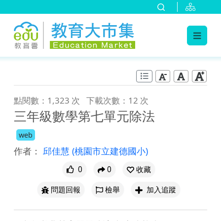
:::
跳到主要內容
:::
點閱數：1,323 次
下載次數：12 次
三年級數學第七單元除法
web
作者：
邱佳慧
(桃園市立建德國小)
0
0
收藏
問題回報
檢舉
加入追蹤