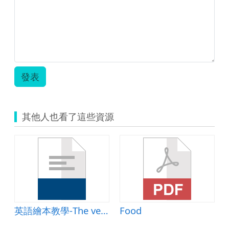
開
授
課-
楊
雅
秀.pdf
發表
其他人也看了這些資源
夢想中的寵物
英語繪本教學-The very hungry caterpillar 教學設計
Food