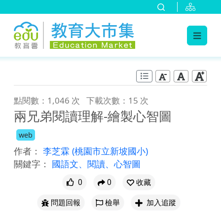
:::
跳到主要內容
:::
點閱數：1,046 次
下載次數：15 次
兩兄弟閱讀理解-繪製心智圖
web
作者：
李芝霖
(桃園市立新坡國小)
關鍵字：
國語文、閱讀、心智圖
0
0
收藏
問題回報
檢舉
加入追蹤