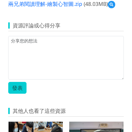
覽
兩兄弟閱讀理解-繪製心智圖.zip
(48.03MB)
預
12.png
覽
兩
兄
資源評論或心得分享
弟
閱
讀
理
解-
繪
製
心
智
圖.zip
發表
其他人也看了這些資源