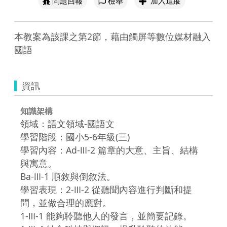
問題回報
檢舉
加入追蹤
本教案為該課之第2節，藉由觸屏等數位媒材融入
國語
資訊
知識架構
領域：語文領域-國語文
學習階段：國小5-6年級(三)
學習內容：Ad-Ⅲ-2 篇章的大意、主旨、結構
與寓意。
Ba-Ⅲ-1 順敘與倒敘法。
學習表現：2-Ⅲ-2 從聽聞內容進行判斷和提
問，並做合理的應對。
1-Ⅲ-1 能夠聆聽他人的發言，並簡要記錄。