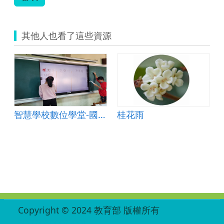
其他人也看了這些資源
智慧學校數位學堂-國語六年級國語「最好的味覺禮物」
桂花雨
:::
Copyright © 2024 教育部 版權所有
ED27030007-001