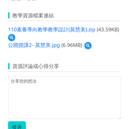
教學資源檔案連結
110素養導向教學教學設計(莫慧美).zip
(43.59KB)
預
覽
公開授課2--莫慧美.jpg
(6.96MB)
預
110
覽
素
公
養
開
導
資源評論或心得分享
授
向
課
教
2-
學
-
教
莫
學
慧
設
美.jpg
計
(莫
慧
美).zip
發表