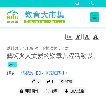
:::
跳到主要內容
:::
點閱數：1,108 次
下載次數：7 次
藝術與人文愛的樂章課程活動設計
web
作者：
粘淑婉
(桃園市雙龍國小)
0
1
收藏
問題回報
檢舉
加入追蹤