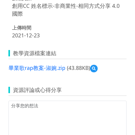
創用CC 姓名標示-非商業性-相同方式分享 4.0
國際
上傳時間
2021-12-23
教學資源檔案連結
畢業歌rap教案-淑婉.zip
(43.88KB)
預
覽
畢
業
資源評論或心得分享
歌
rap
教
案-
淑
婉.zip