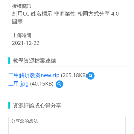
授權資訊
創用CC 姓名標示-非商業性-相同方式分享 4.0
國際
上傳時間
2021-12-22
教學資源檔案連結
二甲觸屏教案new.zip
(265.18KB)
預
覽
二甲.jpg
(40.15KB)
預
二
覽
甲
二
觸
甲.jpg
屏
資源評論或心得分享
教
案
new.zip