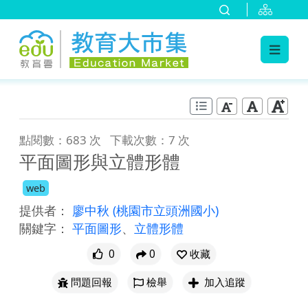
:::
跳到主要內容
:::
點閱數：683 次
下載次數：7 次
平面圖形與立體形體
web
提供者：
廖中秋
(桃園市立頭洲國小)
關鍵字：
平面圖形
、
立體形體
0
0
收藏
問題回報
檢舉
加入追蹤