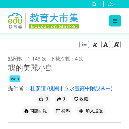
:::
跳到主要內容
:::
點閱數：1,143 次
下載次數：4 次
我的美麗小島
web
提供者：
杜彥誼
(桃園市立永豐高中附設國中)
0
0
收藏
問題回報
檢舉
加入追蹤