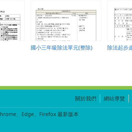
國小三年級除法單元(整除)
除法起步
關於我們
網站導覽
ome、Edge、Firefox 最新版本
-004