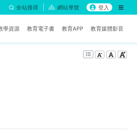
全站搜尋
網站導覽
登入
b教學資源
教育電子書
教育APP
教育媒體影音