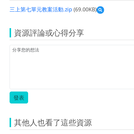
三上第七單元教案活動.zip
(69.00KB)
預
覽
三
上
資源評論或心得分享
第
七
單
元
教
案
活
動.zip
發表
其他人也看了這些資源