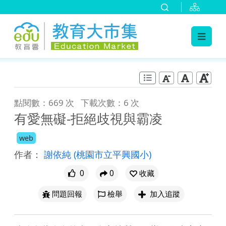
:::
跳到主要內容
:::
點閱數：669 次
下載次數：6 次
有愛無礙-拒絕歧視與霸凌
web
作者：
謝依純
(桃園市立平興國小)
0
0
收藏
問題回報
檢舉
加入追蹤