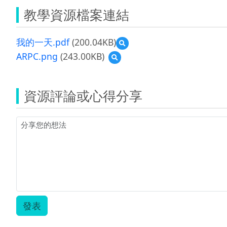
教學資源檔案連結
我的一天.pdf
(200.04KB)
預
覽
ARPC.png
(243.00KB)
預
我
覽
的
ARPC.png
一
天.pdf
資源評論或心得分享
發表