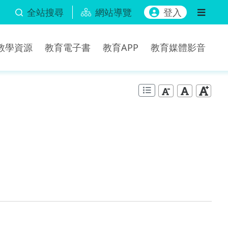
全站搜尋
網站導覽
登入
b教學資源
教育電子書
教育APP
教育媒體影音