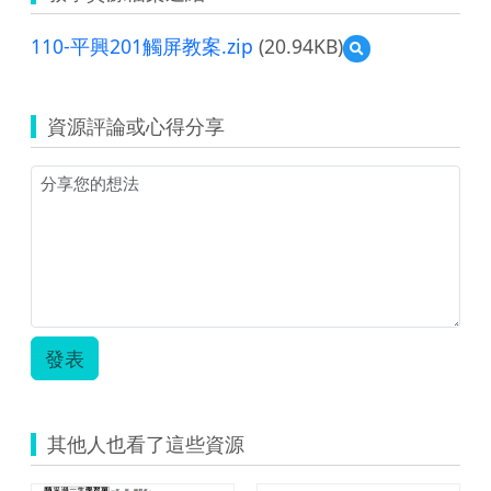
110-平興201觸屏教案.zip
(20.94KB)
預
覽
110-
平
資源評論或心得分享
興
201
觸
屏
教
案.zip
發表
其他人也看了這些資源