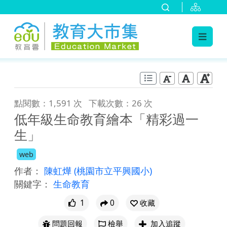
:::
跳到主要內容
:::
點閱數：1,591 次
下載次數：26 次
低年級生命教育繪本「精彩過一
生」
web
作者：
陳虹燁
(桃園市立平興國小)
關鍵字：
生命教育
1
0
收藏
問題回報
檢舉
加入追蹤