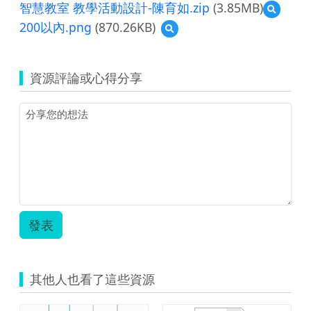
智慧教室 教學活動設計-陳育如.zip
(3.85MB)
預
覽
200以內.png
(870.26KB)
預
智
覽
慧
200
教
以
室
資源評論或心得分享
內.png
教
學
活
動
設
計-
陳
育
如.zip
發表
其他人也看了這些資源