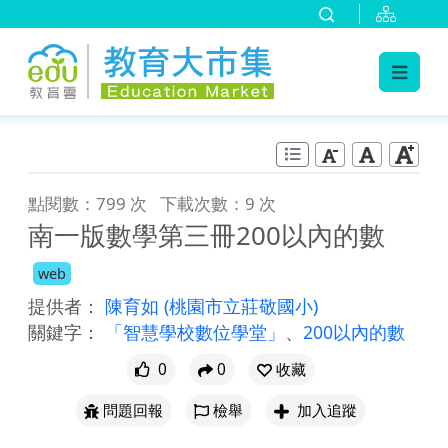
:::
跳到主要內容
:::
點閱數：799 次
下載次數：9 次
南一版數學第三冊200以內的數
web
提供者：
陳育如
(桃園市立莊敬國小)
關鍵字：
「智慧學校數位學堂」
、
200以內的數
0
0
收藏
問題回報
檢舉
加入追蹤