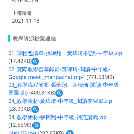
上傳時間
2021-11-18
教學資源檔案連結
01_課程包清單-張琬翔、黃瑋琦-閱讀-中年級.zip
(17.42KB)
預
覽
02_實際教學螢幕錄影-黃瑋琦-閱讀-中年級-
01_
Google meet _mangachat.mp4
(771.53MB)
課
03_教學流程簡案-張琬翔、黃瑋琦-閱讀-中年級-
程
包
簡案.zip
(400.81KB)
預
清
覽
04_教學素材-黃瑋琦-中年級_閱讀學習單.zip
單-
03_
張
(28.00KB)
預
教
琬
覽
學
04_教學素材-張琬翔-中年級_補充講義.zip
翔、
04_
流
黃
(12.55MB)
預
教
程
瑋
覽
學
封面 (1).jpg
(282.63KB)
簡
預