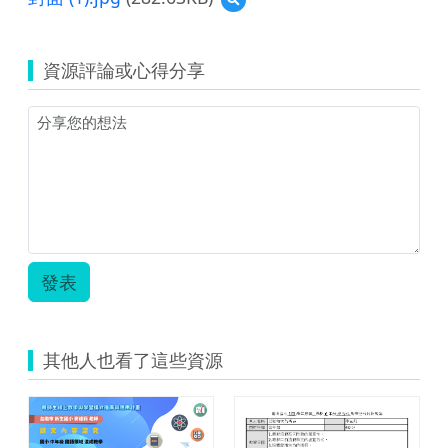
琦-
04_
素
案-
覽
閱
教
材-
張
封
讀-
學
黃
琬
面
中
素
資源評論或心得分享
瑋
翔、
(1).jpg
年
材-
琦-
黃
級.zip
張
中
瑋
琬
年
琦-
翔-
級
閱
中
_
讀-
年
閱
中
級
讀
年
_
學
級-
補
習
簡
充
單.zip
案.zip
講
發表
義.zip
其他人也看了這些資源