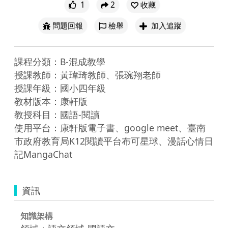
1
2
收藏
問題回報
檢舉
加入追蹤
課程分類：B-混成教學

授課教師：黃瑋琦教師、張琬翔老師

授課年級：國小四年級

教材版本：康軒版

教授科目：國語-閱讀

使用平台：康軒版電子書、google meet、臺南
市政府教育局K12閱讀平台布可星球、漫話心情日
記MangaChat
資訊
知識架構