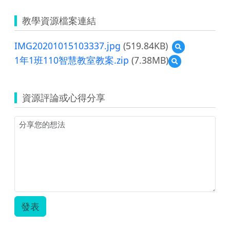
教學資源檔案連結
IMG20201015103337.jpg
(519.84KB)
預
覽
1年1班110智慧教室教案.zip
(7.38MB)
預
IMG2020101510
覽
1
年
資源評論或心得分享
1
班
110
智
慧
教
室
教
案.zip
發表