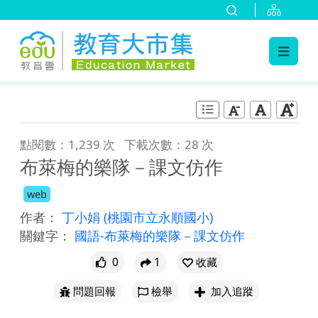
:::
跳到主要內容
:::
點閱數：1,239 次
下載次數：28 次
布萊梅的樂隊－課文仿作
web
作者：
丁小娟
(桃園市立永順國小)
關鍵字：
國語-布萊梅的樂隊－課文仿作
0
1
收藏
問題回報
檢舉
加入追蹤