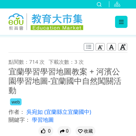
:::
跳到主要內容
:::
點閱數：714 次
下載次數：3 次
宜蘭學習學習地圖教案 + 河濱公
園學習地圖-宜蘭國中自然闖關活
動
web
作者：
吳宛如
(宜蘭縣立宜蘭國中)
關鍵字：
學習地圖
0
0
收藏