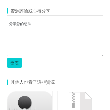
蘭
map.png
縣
學
資源評論或心得分享
習
地
圖
教
案
_
河
濱
公
園
學
發表
習
地
圖-
宜
其他人也看了這些資源
蘭
國
中
自
然
闖