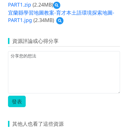
PART1.zip
(2.24MB)
預
覽
宜蘭縣學習地圖教案-育才本土語環境探索地圖-
宜
PART1.jpg
(2.34MB)
預
蘭
覽
縣
宜
學
蘭
習
資源評論或心得分享
縣
地
學
圖
習
教
地
案-
圖
育
教
才
案-
本
育
土
才
語
本
環
土
境
發表
語
探
環
索
境
地
探
圖-
其他人也看了這些資源
索
PART1.zip