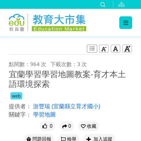
:::
跳到主要內容
:::
點閱數：964 次
下載次數：3 次
宜蘭學習學習地圖教案-育才本土
語環境探索
web
提供者：
游豐瑞
(宜蘭縣立育才國小)
關鍵字：
學習地圖
0
0
收藏
問題回報
檢舉
加入追蹤