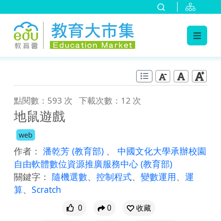
:::
跳到主要內容
:::
點閱數：593 次
下載次數：12 次
地鼠遊戲
web
作者：
潘乾芳
(教育部)
、
中國文化大學承辦校園
自由軟體數位資源推廣服務中心
(教育部)
關鍵字：
隨機選數
、
控制程式
、
變數運用
、
運
算
、
Scratch
0
0
收藏