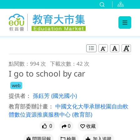
:::
跳到主要內容
:::
點閱數：994 次
下載次數：42 次
I go to school by car
web
提供者：
孫鈺芳
(國光國小)
教育部委辦計畫：
中國文化大學承辦校園自由軟
體數位資源推廣服務中心
(教育部)
0
0
收藏
問題回報
檢舉
加入追蹤