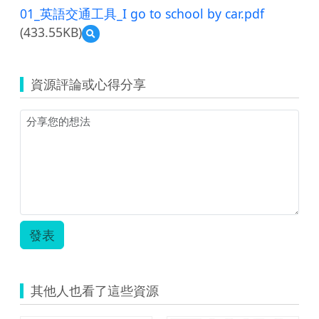
01_英語交通工具_I go to school by car.pdf
(433.55KB)
預
覽
01_
英
資源評論或心得分享
語
交
通
工
具
_I
go
to
school
by
car.pdf
發表
其他人也看了這些資源