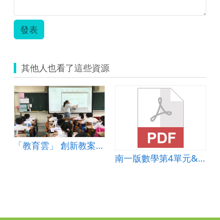
發表
其他人也看了這些資源
「教育雲」 創新教案設計─國小四年級數學─三角形
sh;角、正方形和長方形
南一版數學第4單元&amp;mdash;角、正方形和長方形