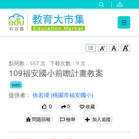
:::
跳到主要內容
:::
點閱數：557 次
下載次數：9 次
109福安國小前瞻計畫教案
web
提供者：
徐若璦
(桃園市福安國小)
0
0
收藏
問題回報
檢舉
加入追蹤