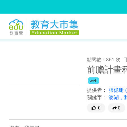
:::
跳到主要內容
:::
點閱數：861 次
前膽計畫
web
提供者：
張億珊
關鍵字：
澎湖，
0
0