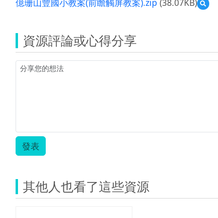
億珊山豐國小教案(前瞻觸屏教案).zip
(38.07KB)
預
覽
億
珊
資源評論或心得分享
山
豐
國
小
教
案
(前
瞻
觸
屏
教
案).z
發表
其他人也看了這些資源