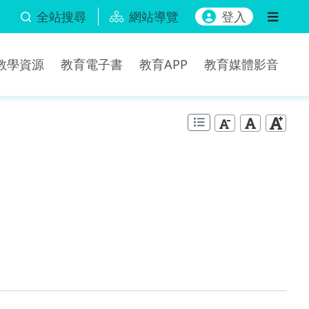
全站搜尋
網站導覽
登入
b教學資源
教育電子書
教育APP
教育媒體影音