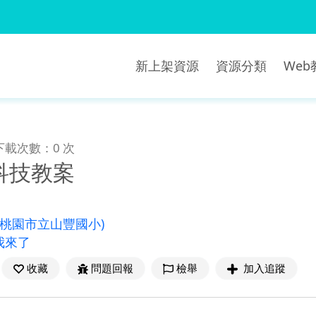
新上架資源
資源分類
We
下載次數：0 次
科技教案
(桃園市立山豐國小)
我來了
收藏
問題回報
檢舉
加入追蹤