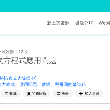
新上架資源
資源分類
We
下載次數：12 次
次方程式應用問題
(桃園市立大坡國中)
次方程式
、
應用問題
、
數學
、
丟番圖的墓誌銘
收藏
問題回報
檢舉
加入追蹤