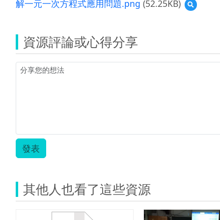
解一元一次方程式應用問題.png
(52.25KB)
預
解
覽
一
解
元
一
一
資源評論或心得分享
元
次
一
方
次
程
方
式
程
應
式
用
應
問
用
題.zip
問
題.png
發表
其他人也看了這些資源