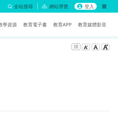
全站搜尋
網站導覽
登入
b教學資源
教育電子書
教育APP
教育媒體影音