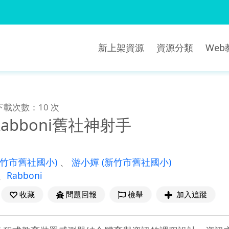
新上架資源
資源分類
We
下載次數：10 次
XRabboni舊社神射手
新竹市舊社國小)
、
游小嬋
(新竹市舊社國小)
、
Rabboni
收藏
問題回報
檢舉
加入追蹤