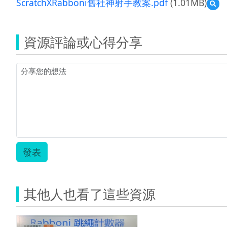
ScratchXRabboni舊社神射手教案.pdf
(1.01MB)
預
覽
Scr
舊
資源評論或心得分享
社
神
射
手
教
案.p
發表
其他人也看了這些資源