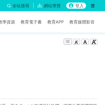
全站搜尋
網站導覽
登入
b教學資源
教育電子書
教育APP
教育媒體影音