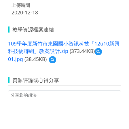
上傳時間
2020-12-18
教學資源檔案連結
109學年度新竹市東園國小資訊科技「12u10新興
科技物聯網」教案設計.zip
(373.44KB)
預
覽
01.jpg
(38.45KB)
預
109
覽
學
01.jpg
年
度
資源評論或心得分享
新
竹
市
東
園
國
小
資
訊