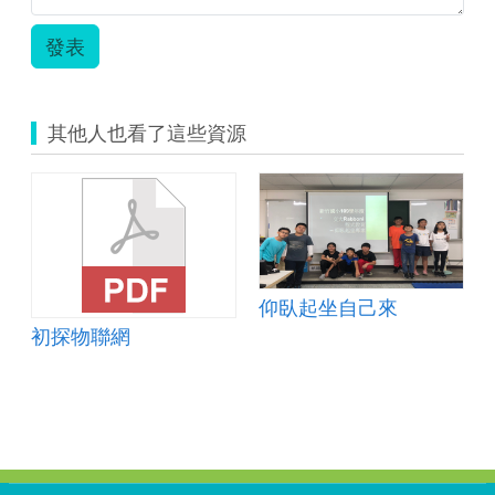
科
技
發表
「12u10
新
興
科
其他人也看了這些資源
技
物
聯
網」
教
案
設
計.zip
仰臥起坐自己來
初探物聯網