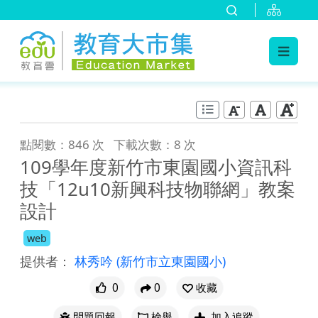
:::
跳到主要內容
:::
點閱數：846 次
下載次數：8 次
109學年度新竹市東園國小資訊科
技「12u10新興科技物聯網」教案
設計
web
提供者：
林秀吟
(新竹市立東園國小)
0
0
收藏
問題回報
檢舉
加入追蹤