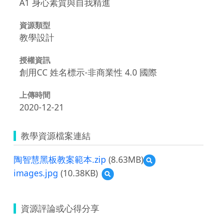
A1 身心素質與自我精進
資源類型
教學設計
授權資訊
創用CC 姓名標示-非商業性 4.0 國際
上傳時間
2020-12-21
教學資源檔案連結
陶智慧黑板教案範本.zip
(8.63MB)
預
覽
images.jpg
(10.38KB)
預
陶
覽
智
images.jpg
慧
黑
資源評論或心得分享
板