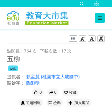
:::
跳到主要內容
:::
點閱數：764 次
下載次數：17 次
五柳
web
提供者：
賴孟慧
(桃園市立大坡國中)
關鍵字：
陶淵明
0
0
收藏
問題回報
檢舉
加入追蹤