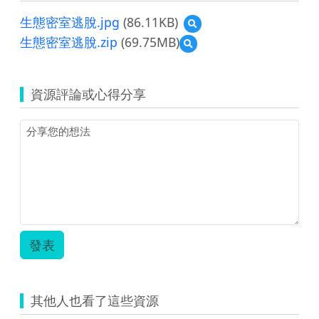
生態密室逃脫.jpg
(86.11KB)
預
覽
生態密室逃脫.zip
(69.75MB)
預
生
覽
態
生
密
態
室
資源評論或心得分享
密
逃
室
脫.jpg
逃
脫.zip
發表
其他人也看了這些資源