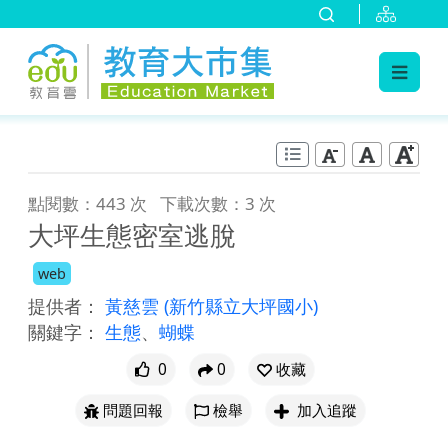
:::
跳到主要內容
:::
點閱數：443 次
下載次數：3 次
大坪生態密室逃脫
web
提供者：
黃慈雲
(新竹縣立大坪國小)
關鍵字：
生態
、
蝴蝶
0
0
收藏
問題回報
檢舉
加入追蹤