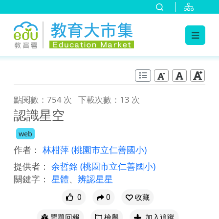
:::
跳到主要內容
:::
點閱數：754 次
下載次數：13 次
認識星空
web
作者：
林柑萍
(桃園市立仁善國小)
提供者：
余哲銘
(桃園市立仁善國小)
關鍵字：
星體
、
辨認星星
0
0
收藏
問題回報
檢舉
加入追蹤