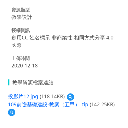
資源類型
教學設計
授權資訊
創用CC 姓名標示-非商業性-相同方式分享 4.0
國際
上傳時間
2020-12-18
教學資源檔案連結
投影片12.jpg
(118.14KB)
預
覽
109前瞻基礎建設-教案（五甲）.zip
(142.25KB)
投
預
影
覽
片
109
12.jpg