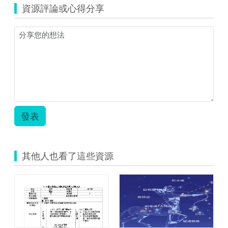
前
資源評論或心得分享
瞻
基
礎
建
設-
教
案
（五
甲）.zip
發表
其他人也看了這些資源