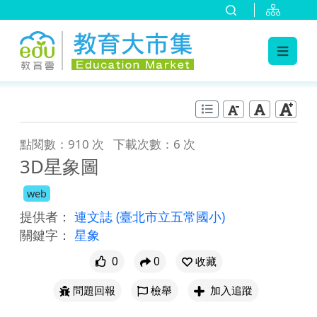
:::
跳到主要內容
:::
點閱數：910 次
下載次數：6 次
3D星象圖
web
提供者：
連文誌
(臺北市立五常國小)
關鍵字：
星象
0
0
收藏
問題回報
檢舉
加入追蹤