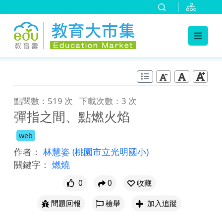
:::
跳到主要內容
:::
點閱數：519 次
下載次數：3 次
彈指之間、點燃火焰
web
作者：
林慧姿
(桃園市立光明國小)
關鍵字：
燃燒
0
0
收藏
問題回報
檢舉
加入追蹤