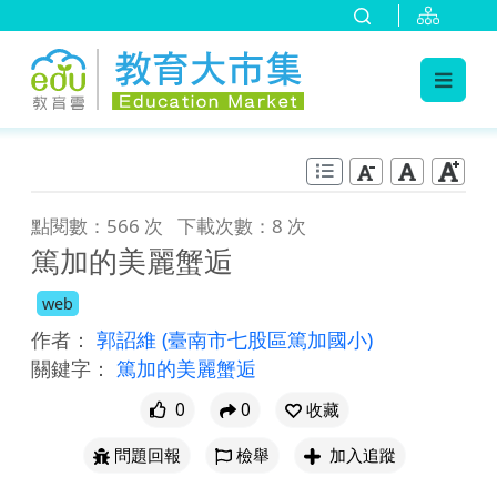
:::
跳到主要內容
:::
點閱數：566 次
下載次數：8 次
篤加的美麗蟹逅
web
作者：
郭詔維
(臺南市七股區篤加國小)
關鍵字：
篤加的美麗蟹逅
0
0
收藏
問題回報
檢舉
加入追蹤