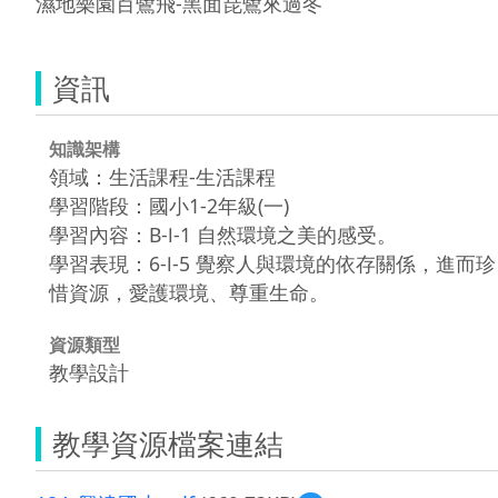
濕地樂園百鷺飛-黑面琵鷺來過冬
資訊
知識架構
領域：生活課程-生活課程
學習階段：國小1-2年級(一)
學習內容：B-Ⅰ-1 自然環境之美的感受。
學習表現：6-Ⅰ-5 覺察人與環境的依存關係，進而珍
惜資源，愛護環境、尊重生命。
資源類型
教學設計
教學資源檔案連結