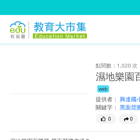
:::
跳到主要內容
:::
點閱數：1,020 次
濕地樂園
web
提供者：
興達國
關鍵字：
黑面琵
0
0