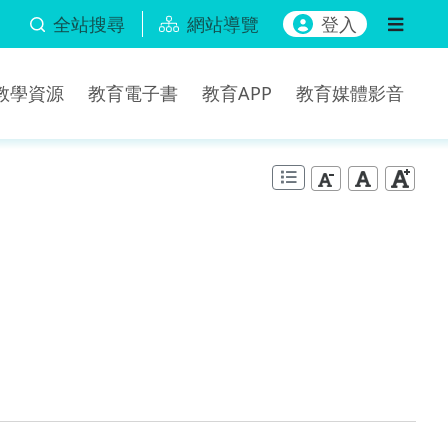
全站搜尋
網站導覽
登入
b教學資源
教育電子書
教育APP
教育媒體影音