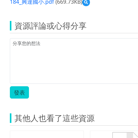
184_興達國小.pdf
(669.73KB)
預
覽
184_
興
資源評論或心得分享
達
國
小.pdf
發表
其他人也看了這些資源