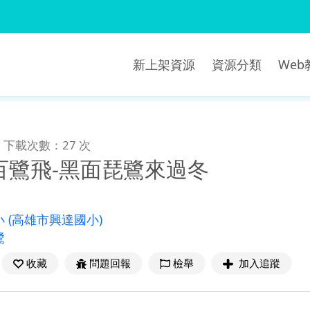
新上架資源
資源分類
We
下載次數：27 次
百鷺飛-黑面琵鷺來過冬
小
(高雄市興達國小)
鷺
收藏
問題回報
檢舉
加入追蹤