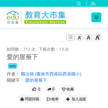
:::
跳到主要內容
:::
點閱數：712 次
下載次數：13 次
愛的屋簷下
web
作者：
魏汝格
(臺南市西港區西港國小)
關鍵字：
愛的屋簷下
0
0
收藏
問題回報
檢舉
加入追蹤