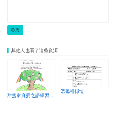
發表
其他人也看了這些資源
溫馨祖孫情
甜蜜家庭愛之語學習單-我的家庭樹學習單範本
,有禮貌