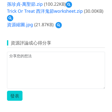
孫珍貞-萬聖節.zip
(100.22KB)
預
覽
Trick Or Treat 西洋鬼節worksheet.zip
(30.00KB)
孫
預
珍
覽
貞-
資源縮圖.jpg
(21.87KB)
預
Trick
萬
覽
Or
聖
資
Treat
節.zip
源
西
資源評論或心得分享
縮
洋
圖.jpg
鬼
節
worksheet.zip
發表