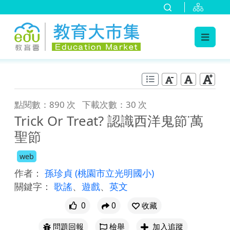
:::
跳到主要內容
:::
點閱數：890 次
下載次數：30 次
Trick Or Treat? 認識西洋鬼節˙萬
聖節
web
作者：
孫珍貞
(桃園市立光明國小)
關鍵字：
歌謠
、
遊戲
、
英文
0
0
收藏
問題回報
檢舉
加入追蹤