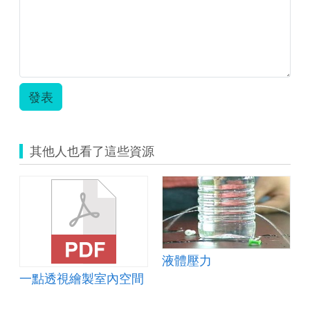
主
學
習
教
案
設
計
發表
_2
機
械
科
其他人也看了這些資源
(劉
世
柏).pdf
液體壓力
一點透視繪製室內空間