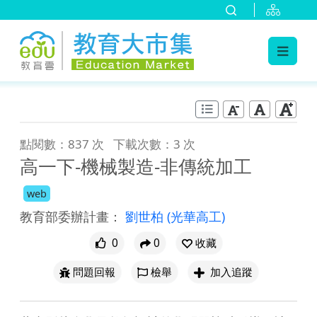
:::
跳到主要內容
:::
點閱數：837 次
下載次數：3 次
高一下-機械製造-非傳統加工
web
教育部委辦計畫：
劉世柏
(光華高工)
0
0
收藏
問題回報
檢舉
加入追蹤