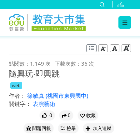
:::
跳到主要內容
:::
點閱數：1,149 次
下載次數：36 次
隨興玩‧即興跳
web
作者：
徐敏真
(桃園市東興國中)
關鍵字：
表演藝術
0
0
收藏
問題回報
檢舉
加入追蹤