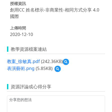
授權資訊
創用CC 姓名標示-非商業性-相同方式分享 4.0
國際
上傳時間
2020-12-10
教學資源檔案連結
教案_徐敏真.pdf
(242.36KB)
預
覽
表演藝術.png
(5.85KB)
預
教
覽
案
表
_
演
徐
資源評論或心得分享
藝
敏
術.png
真.pdf