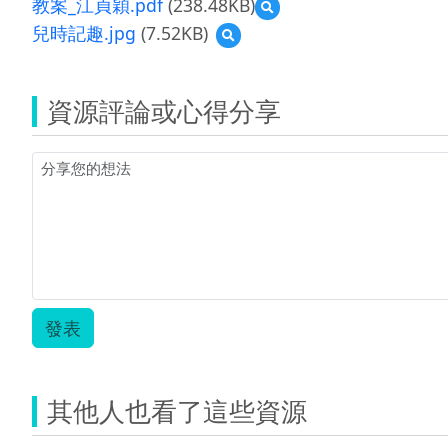
教案_江貞穎.pdf
(238.48KB)
預
覽
兒時記趣.jpg
(7.52KB)
預
教
覽
案
兒
_
時
江
資源評論或心得分享
記
貞
趣.jpg
穎.pdf
發表
其他人也看了這些資源