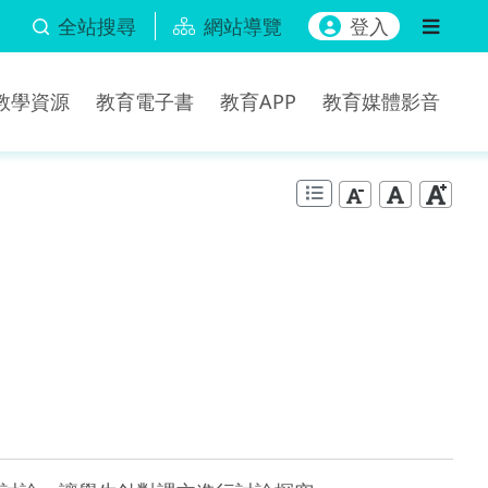
全站搜尋
網站導覽
登入
b教學資源
教育電子書
教育APP
教育媒體影音