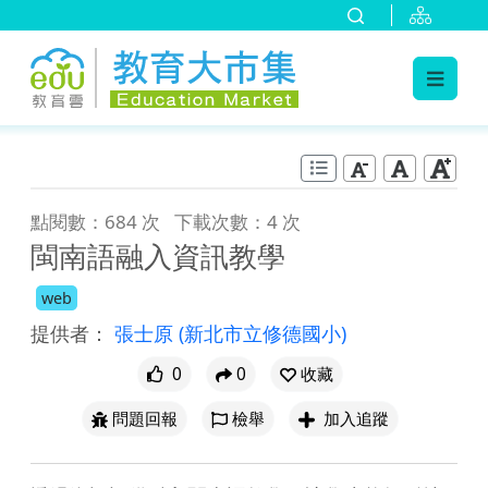
:::
跳到主要內容
:::
點閱數：684 次
下載次數：4 次
閩南語融入資訊教學
web
提供者：
張士原
(新北市立修德國小)
0
0
收藏
問題回報
檢舉
加入追蹤