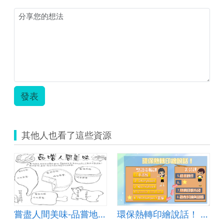
學
學
_
文
化
色
彩
課
程
設
發表
計
教
案-
新
其他人也看了這些資源
北
市-
光
華
國
小-
李
曉
蘭.zip
嘗盡人間美味-品嘗地方美食
環保熱轉印繪說話！ Listen to My Heat-Transfer Bag!