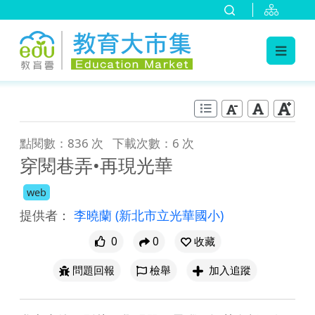
:::
跳到主要內容
:::
點閱數：836 次
下載次數：6 次
穿閱巷弄•再現光華
web
提供者：
李曉蘭
(新北市立光華國小)
0
0
收藏
問題回報
檢舉
加入追蹤