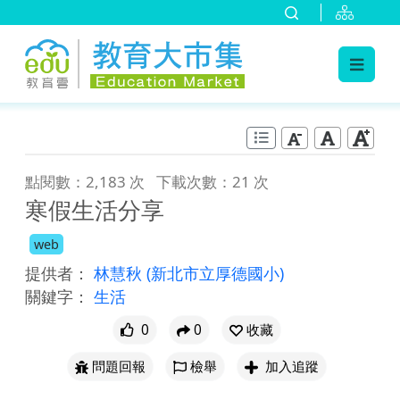
:::
跳到主要內容
:::
點閱數：2,183 次
下載次數：21 次
寒假生活分享
web
提供者：
林慧秋
(新北市立厚德國小)
關鍵字：
生活
0
0
收藏
問題回報
檢舉
加入追蹤