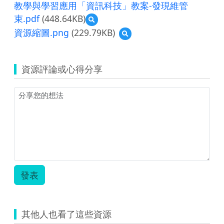
教學與學習應用「資訊科技」教案-發現維管
束.pdf
(448.64KB)
預
覽
資源縮圖.png
(229.79KB)
預
教
覽
學
資
與
源
學
資源評論或心得分享
縮
習
圖.png
應
用
「資
訊
科
技」
教
案-
發
現
發表
維
管
束.pdf
其他人也看了這些資源