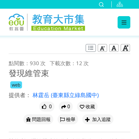
:::
跳到主要內容
:::
點閱數：930 次
下載次數：12 次
發現維管束
web
提供者：
林霆岳
(臺東縣立綠島國中)
0
0
收藏
問題回報
檢舉
加入追蹤