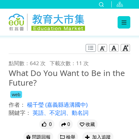
:::
跳到主要內容
:::
點閱數：642 次
下載次數：11 次
What Do You Want to Be in the
Future?
web
作者：
楊千瑩
(嘉義縣過溝國中)
關鍵字：
英語、不定詞、動名詞
0
0
收藏
問題回報
檢舉
加入追蹤