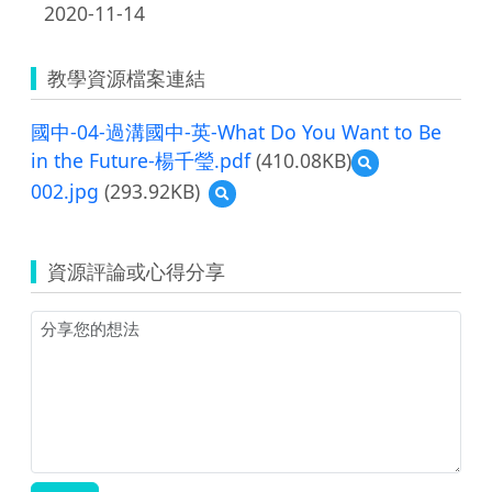
2020-11-14
教學資源檔案連結
國中-04-過溝國中-英-What Do You Want to Be
in the Future-楊千瑩.pdf
(410.08KB)
預
覽
002.jpg
(293.92KB)
預
國
覽
中-04-
002.jpg
過
溝
資源評論或心得分享
國
中-
英-
What
Do
You
Want
to
Be
in