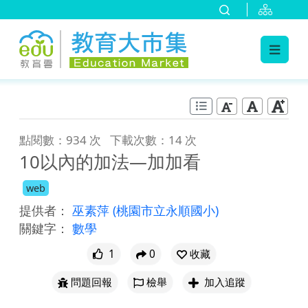
:::
跳到主要內容
:::
點閱數：934 次
下載次數：14 次
10以內的加法—加加看
web
提供者：
巫素萍
(桃園市立永順國小)
關鍵字：
數學
1
0
收藏
問題回報
檢舉
加入追蹤