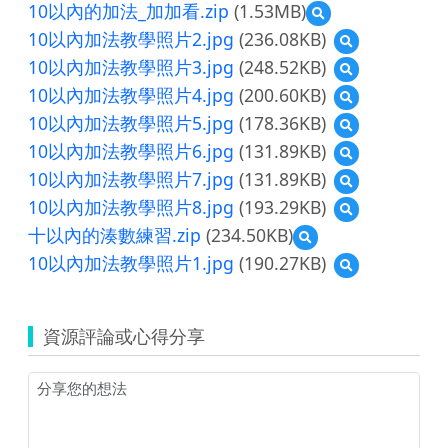
10以內的加法_加加看.zip
(1.53MB)
預
覽
10以內加法教學照片2.jpg
(236.08KB)
預
10
覽
10以內加法教學照片3.jpg
(248.52KB)
預
以
10
覽
內
10以內加法教學照片4.jpg
(200.60KB)
預
以
10
的
覽
內
10以內加法教學照片5.jpg
(178.36KB)
預
以
加
10
加
覽
內
法
10以內加法教學照片6.jpg
(131.89KB)
預
以
法
10
加
_
覽
內
教
10以內加法教學照片7.jpg
(131.89KB)
預
以
法
加
10
加
學
覽
內
教
加
10以內加法教學照片8.jpg
(193.29KB)
預
以
法
照
10
加
學
看.zip
覽
內
教
片
十以內的湊數練習.zip
(234.50KB)
預
以
法
照
10
加
學
2.jpg
覽
內
教
片
10以內加法教學照片1.jpg
(190.27KB)
預
以
法
照
十
加
學
3.jpg
覽
內
教
片
以
法
照
10
加
學
4.jpg
內
教
片
以
法
照
的
學
資源評論或心得分享
5.jpg
內
教
片
湊
照
加
學
6.jpg
數
片
法
照
練
7.jpg
教
片
習.zip
學
8.jpg
照